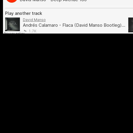
David Manso
·
David Manso – Deep Avenue 186